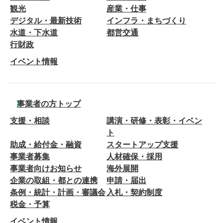
観光
産業・仕事
デジタル・最新技術
インフラ・まちづくり
水道・下水道
都営交通
行財政
イベント情報
事業者の方トップ
支援・相談
講演・研修・表彰・イベン
ト
助成・給付金・融資
スタートアップ支援
事業者募集
人材確保・採用
事業者向けお知らせ
海外展開
企業の取組・都との連携
申請・届出
条例・統計・計画・審議会
入札・契約制度
税金・予算
イベント情報