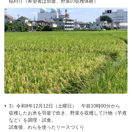
稲刈り（希望者は別途、野菜の収穫体験）
3）令和8年12月12日（土曜日） 午前10時00分から
収穫したお米を羽釜で炊き、野菜を収穫して汁物（芋煮
など）を調理・試食。
試食後、わらを使ったリースづくり