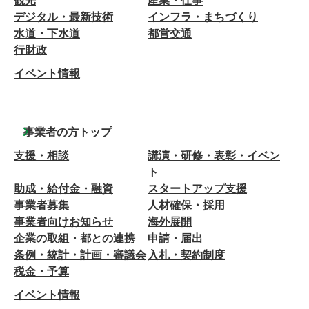
観光
産業・仕事
デジタル・最新技術
インフラ・まちづくり
水道・下水道
都営交通
行財政
イベント情報
事業者の方トップ
支援・相談
講演・研修・表彰・イベン
ト
助成・給付金・融資
スタートアップ支援
事業者募集
人材確保・採用
事業者向けお知らせ
海外展開
企業の取組・都との連携
申請・届出
条例・統計・計画・審議会
入札・契約制度
税金・予算
イベント情報