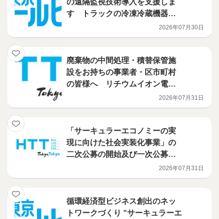
の遠隔監視技術導入を支援しま
す トラックの冷凍冷蔵機器に
導入される技術を補助対象に追
2026年07月30日
加しました！ フロン漏えい防
止のための遠隔監視技術活用促
進事業
廃棄物の中間処理・積替保管施
設をお持ちの事業者・区市町村
の皆様へ リチウムイオン電池
火災対策を、都が支援します
2026年07月31日
（電池検知機・火災検知機等の
導入補助事業）
「サーキュラーエコノミーの実
現に向けた社会実装化事業」の
二次公募の開始及び一次公募の
選定結果について
2026年07月31日
循環経済型ビジネス創出のネッ
トワークづくり “サーキュラーエ