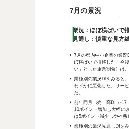
7月の景況
業況：ほぼ横ばいで
見通し：慎重な見方
7月の都内中小企業の業況D
ぼ横ばいで推移した。今後
い」とした企業割合）は、当
業種別の業況DIをみると、
わずかに悪化した。サービス
た。
前年同月比売上高DI（-1
10ポイント増加し大幅に改
は5ポイント減少しやや悪化
業種別の業況見通しDIをみ