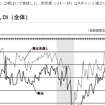
13）は横ばいで推移した。卸売業（-14→-18）は4ポイント減
しDI（全体）