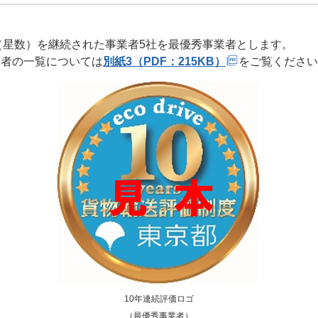
（星数）を継続された事業者5社を最優秀事業者とします。
業者の一覧については
別紙3（PDF：215KB）
をご覧ください
10年連続評価ロゴ
（最優秀事業者）