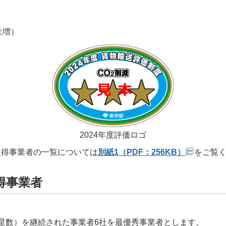
社増）
2024年度評価ロゴ
取得事業者の一覧については
別紙1（PDF：256KB）
をご覧
得事業者
星数）を継続された事業者6社を最優秀事業者とします。