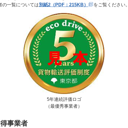
者の一覧については
別紙2（PDF：215KB）
をご覧ください
5年連続評価ロゴ
（最優秀事業者）
取得事業者