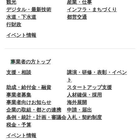
観光
産業・仕事
デジタル・最新技術
インフラ・まちづくり
水道・下水道
都営交通
行財政
イベント情報
事業者の方トップ
支援・相談
講演・研修・表彰・イベン
ト
助成・給付金・融資
スタートアップ支援
事業者募集
人材確保・採用
事業者向けお知らせ
海外展開
企業の取組・都との連携
申請・届出
条例・統計・計画・審議会
入札・契約制度
税金・予算
イベント情報