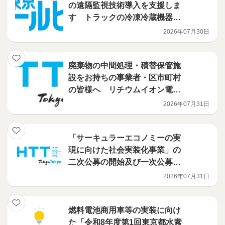
の遠隔監視技術導入を支援しま
す トラックの冷凍冷蔵機器に
導入される技術を補助対象に追
2026年07月30日
加しました！ フロン漏えい防
止のための遠隔監視技術活用促
進事業
廃棄物の中間処理・積替保管施
設をお持ちの事業者・区市町村
の皆様へ リチウムイオン電池
火災対策を、都が支援します
2026年07月31日
（電池検知機・火災検知機等の
導入補助事業）
「サーキュラーエコノミーの実
現に向けた社会実装化事業」の
二次公募の開始及び一次公募の
選定結果について
2026年07月31日
燃料電池商用車等の実装に向け
た「令和8年度第1回東京都水素