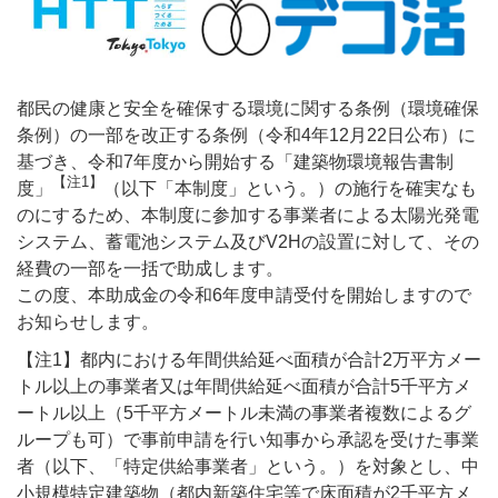
都民の健康と安全を確保する環境に関する条例（環境確保
条例）の一部を改正する条例（令和4年12月22日公布）に
基づき、令和7年度から開始する「建築物環境報告書制
【注1】
度」
（以下「本制度」という。）の施行を確実なも
のにするため、本制度に参加する事業者による太陽光発電
システム、蓄電池システム及びV2Hの設置に対して、その
経費の一部を一括で助成します。
この度、本助成金の令和6年度申請受付を開始しますので
お知らせします。
【注1】都内における年間供給延べ面積が合計2万平方メー
トル以上の事業者又は年間供給延べ面積が合計5千平方メ
ートル以上（5千平方メートル未満の事業者複数によるグ
ループも可）で事前申請を行い知事から承認を受けた事業
者（以下、「特定供給事業者」という。）を対象とし、中
小規模特定建築物（都内新築住宅等で床面積が2千平方メ