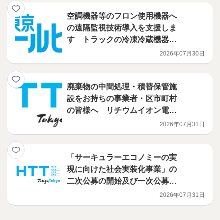
空調機器等のフロン使用機器へ
の遠隔監視技術導入を支援しま
す トラックの冷凍冷蔵機器に
導入される技術を補助対象に追
2026年07月30日
加しました！ フロン漏えい防
止のための遠隔監視技術活用促
進事業
廃棄物の中間処理・積替保管施
設をお持ちの事業者・区市町村
の皆様へ リチウムイオン電池
火災対策を、都が支援します
2026年07月31日
（電池検知機・火災検知機等の
導入補助事業）
「サーキュラーエコノミーの実
現に向けた社会実装化事業」の
二次公募の開始及び一次公募の
選定結果について
2026年07月31日