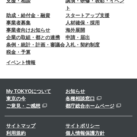
支援・相談
講演・研修・表彰・イベン
ト
助成・給付金・融資
スタートアップ支援
事業者募集
人材確保・採用
事業者向けお知らせ
海外展開
企業の取組・都との連携
申請・届出
条例・統計・計画・審議会
入札・契約制度
税金・予算
イベント情報
My TOKYOについて
お知らせ
東京の今
各種相談窓口
ご意見・ご感想
都庁総合ホームページ
サイトマップ
サイトポリシー
利用規約
個人情報保護方針