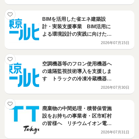
BIMを活用した省エネ建築設
計・実装支援事業 BIM活用に
よる環境設計の実践に向けたハ
ンズオン講習会を開催
2026年07月15日
空調機器等のフロン使用機器へ
の遠隔監視技術導入を支援しま
す トラックの冷凍冷蔵機器に
導入される技術を補助対象に追
2026年07月30日
加しました！ フロン漏えい防
止のための遠隔監視技術活用促
進事業
廃棄物の中間処理・積替保管施
設をお持ちの事業者・区市町村
の皆様へ リチウムイオン電池
火災対策を、都が支援します
2026年07月31日
（電池検知機・火災検知機等の