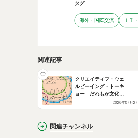
タグ
海外・国際交流
ＩＴ
関連記事
クリエイティブ・ウェ
ルビーイング・トーキ
ョー だれもが文化で
つながる国際会議2026
2026年07月2
ラインナップ発
表！！
関連チャンネル