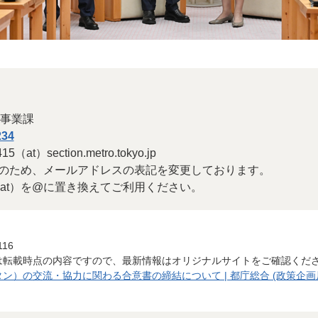
事業課
234
at）section.metro.tokyo.jp
のため、メールアドレスの表記を変更しております。
at）を@に置き換えてご利用ください。
116
は転載時点の内容ですので、最新情報はオリジナルサイトをご確認くだ
ン）の交流・協力に関わる合意書の締結について | 都庁総合 (政策企画