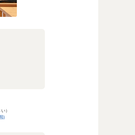
さい）
局)