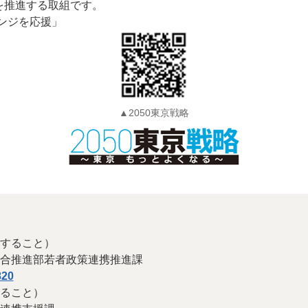
を推進する取組です。
ンジを応援」
▲2050東京戦略
すること）
合推進部若者政策連携推進課
820
ること）