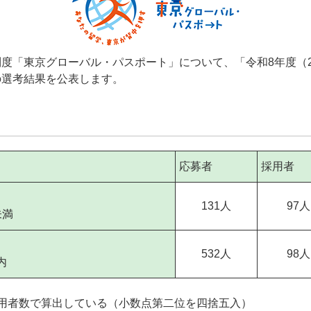
度「東京グローバル・パスポート」について、「令和8年度（2
の選考結果を公表します。
応募者
採用者
131人
97人
未満
532人
98人
内
用者数で算出している（小数点第二位を四捨五入）