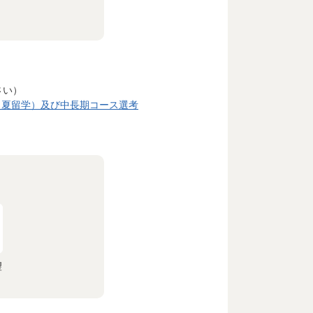
さい）
（夏留学）及び中長期コース選考
望