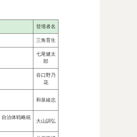
登壇者名
三角育生
七尾健太
郎
谷口野乃
花
和泉綾志
・自治体戦略統
大山訓弘