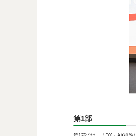
第1部
第1部では、「DX・AX推