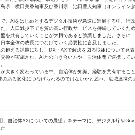
広島県 横田美香知事及び香川県 池田豊人知事（オンライン参
。
で、AIをはじめとするデジタル技術が急速に進展する中、行政
また、人口減少下でも質の高い行政サービスを持続していくた
基盤を共有していくことが大切であると強調しました。さらに
と日本全体の成長につなげていく必要性に言及しました。
の抱える課題に対し、DX・AXで解決を図る取組について発
交換が実施され、AIとの向き合い方や、自治体間で連携して
た。
中が大きく変わっている中、自治体が知識、経験を共有するこ
味のある変化につなげられるのではないかと述べ、広域連携の
用、自治体AXについての展望」をテーマに、デジタル庁やGov
した。