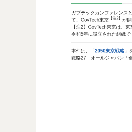
ガブテックカンファレンス
【注2】
て、GovTech東京
が開
【注2】GovTech東京
令和5年に設立された組織で
本件は、「
2050東京戦略
」
戦略27 オールジャパン「