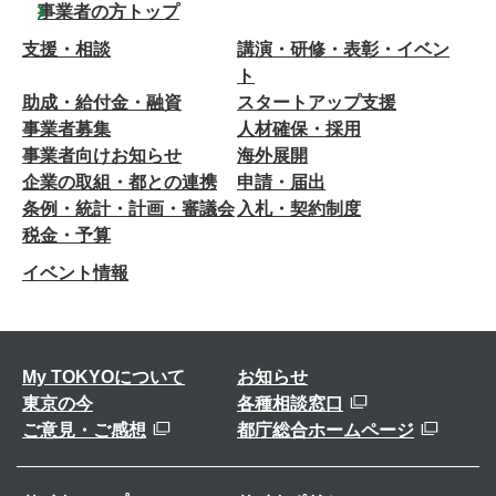
事業者の方トップ
支援・相談
講演・研修・表彰・イベン
ト
助成・給付金・融資
スタートアップ支援
事業者募集
人材確保・採用
事業者向けお知らせ
海外展開
企業の取組・都との連携
申請・届出
条例・統計・計画・審議会
入札・契約制度
税金・予算
イベント情報
My TOKYOについて
お知らせ
東京の今
各種相談窓口
ご意見・ご感想
都庁総合ホームページ