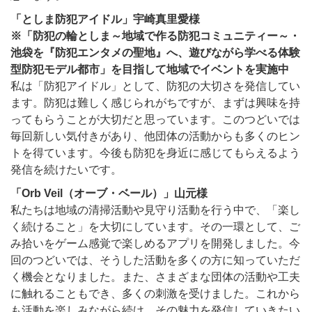
「としま防犯アイドル」宇崎真里愛様
※「防犯の輪としま～地域で作る防犯コミュニティー～・
池袋を『防犯エンタメの聖地』へ、遊びながら学べる体験
型防犯モデル都市」を目指して地域でイベントを実施中
私は「防犯アイドル」として、防犯の大切さを発信してい
ます。防犯は難しく感じられがちですが、まずは興味を持
ってもらうことが大切だと思っています。このつどいでは
毎回新しい気付きがあり、他団体の活動からも多くのヒン
トを得ています。今後も防犯を身近に感じてもらえるよう
発信を続けたいです。
「Orb Veil（オーブ・ベール）」山元様
私たちは地域の清掃活動や見守り活動を行う中で、「楽し
く続けること」を大切にしています。その一環として、ご
み拾いをゲーム感覚で楽しめるアプリを開発しました。今
回のつどいでは、そうした活動を多くの方に知っていただ
く機会となりました。また、さまざまな団体の活動や工夫
に触れることもでき、多くの刺激を受けました。これから
も活動を楽しみながら続け、その魅力を発信していきたい