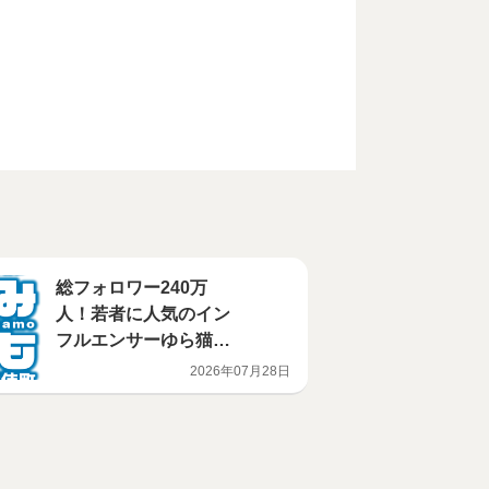
総フォロワー240万
人！若者に人気のイン
フルエンサーゆら猫さ
んを起用！ 夏休み期
2026年07月28日
間における「トー横」
対策 SNS・屋外ビジ
ョンによる啓発等を実
施します