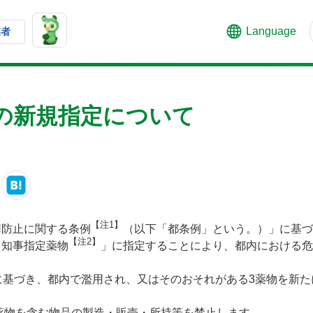
Language
業者
の新規指定について
【注1】
用防止に関する条例
（以下「都条例」という。）」に基づ
【注2】
「知事指定薬物
」に指定することにより、都内における危
に基づき、都内で濫用され、又はそのおそれがある3薬物を新
該薬物を含む物品の製造・販売・所持等を禁止します。