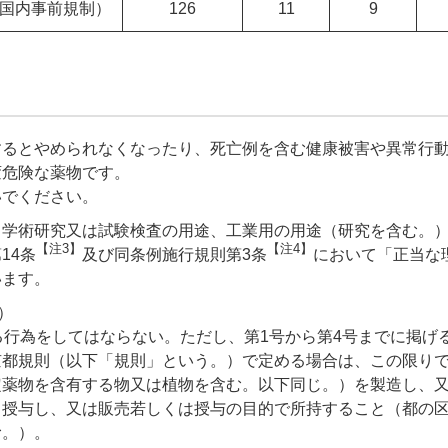
国内事前規制）
126
11
9
するとやめられなくなったり、死亡例を含む健康被害や異常行
変危険な薬物です。
いでください。
る学術研究又は試験検査の用途、工業用の用途（研究を含む。
【注3】
【注4】
14条
及び同条例施行規則第3条
において「正当な
います。
）
る行為をしてはならない。ただし、第1号から第4号までに掲げ
京都規則（以下「規則」という。）で定める場合は、この限り
定薬物を含有する物又は植物を含む。以下同じ。）を製造し、
、授与し、又は販売若しくは授与の目的で所持すること（都の
む。）。