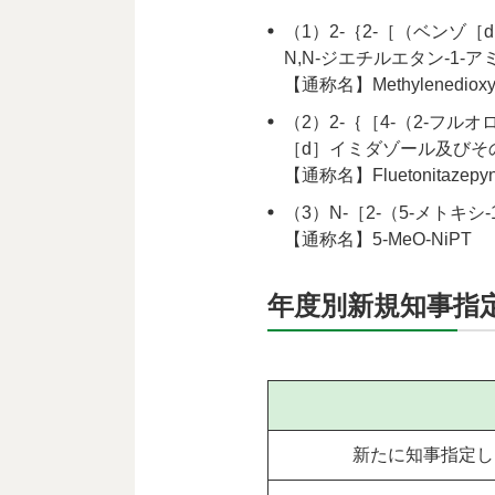
（1）2-｛2-［（ベンゾ［d
N,N-ジエチルエタン-1-
【通称名】Methylenedioxyn
（2）2-｛［4-（2-フル
［d］イミダゾール及びそ
【通称名】Fluetonitazepyne、
（3）N-［2-（5-メトキシ
【通称名】5-MeO-NiPT
年度別新規知事指
新たに知事指定し