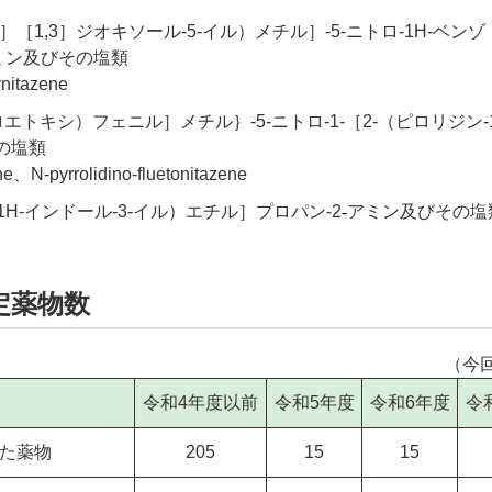
］［1,3］ジオキソール-5-イル）メチル］-5-ニトロ-1H-ベンゾ
アミン及びその塩類
itazene
オロエトキシ）フェニル］メチル｝-5-ニトロ-1-［2-（ピロリジン-
の塩類
N-pyrrolidino-fluetonitazene
-1H-インドール-3-イル）エチル］プロパン-2
-
アミン及びその塩
定薬物数
（今
令和4年度以前
令和5年度
令和6年度
令
た薬物
205
15
15