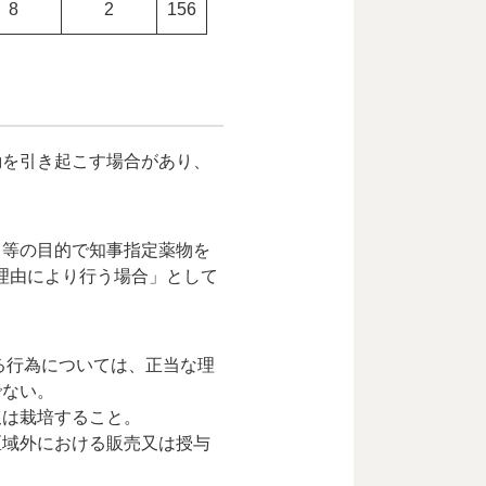
8
2
156
動を引き起こす場合があり、
）等の目的で知事指定薬物を
理由により行う場合」として
る行為については、正当な理
でない。
又は栽培すること。
区域外における販売又は授与