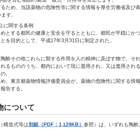
げるため、当該薬物の危険性等に関する情報を厚生労働省及び
います。
止に関する条例
じめとする都民の健康と安全を守るとともに、都民が平穏にか
とを目的として、平成17年3月31日に制定された。
、陶酔その他これらに類する作用を人の精神に及ぼす物で、そ
られるもののうち、都内において現に濫用され、又は濫用され
もの。
じめ、東京都薬物情報評価委員会が、薬物の危険性に関する情
に報告する。
物について
（構造式等は
別紙（PDF：1,129KB）
参照）は、いずれも陶酔