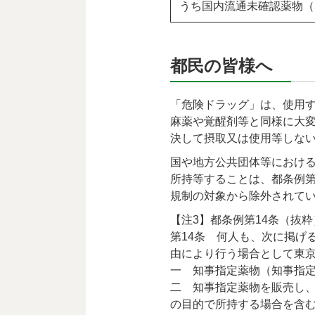
うち国内流通未確認薬物（
都民の皆様へ
「危険ドラッグ」は、使用
麻薬や覚醒剤等と同様に大
決して摂取又は使用等しな
国や地方公共団体等におけ
所持等することは、都条例第
規制の対象から除外されて
【注3】都条例第14条（抜粋
第14条 何人も、次に掲げ
由により行う場合として東
一 知事指定薬物（知事指
二 知事指定薬物を販売し
の目的で所持する場合を含