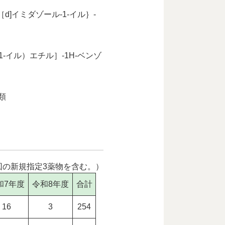
［d]イミダゾール-1-イル｝-
1-イル）エチル］-1H-ベンゾ
類
回の新規指定3薬物を含む。）
和7年度
令和8年度
合計
16
3
254