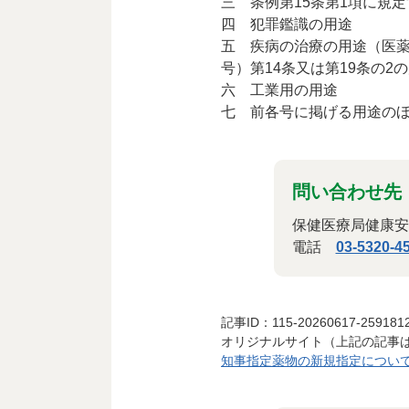
三 条例第15条第1項に規
四 犯罪鑑識の用途
五 疾病の治療の用途（医薬
号）第14条又は第19条の
六 工業用の用途
七 前各号に掲げる用途の
問い合わせ先
保健医療局健康安
電話
03-5320-4
記事ID：115-20260617-259181
オリジナルサイト（上記の記事
知事指定薬物の新規指定について |