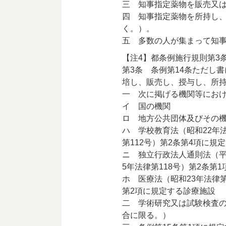
三 知事指定薬物を販売又
四 知事指定薬物を所持し
く。）。
五 多数の人が集まって知
【注4】都条例施行規則第3
第3条 条例第14条ただし
培し、販売し、授与し、所
一 次に掲げる機関等にお
イ 国の機関
ロ 地方公共団体及びその
ハ 学校教育法（昭和22年
第112号）第2条第4項に規
ニ 独立行政法人通則法（平
5年法律第118号）第2条第
ホ 医療法（昭和23年法律第
第2項に規定する診療施設
二 学術研究又は試験検査
合に限る。）