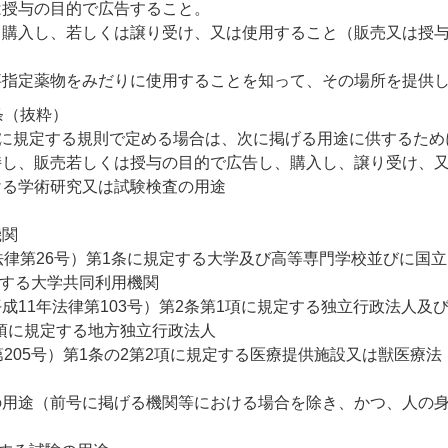
は授与の目的で広告すること。
、購入し、若しくは譲り受け、又は使用すること（販売又は授
事指定薬物をみだりに使用することを知って、その場所を提供
条（抜粋）
書に規定する規則で定める場合は、次に掲げる用途に供するた
持し、販売若しくは授与の目的で広告し、購入し、譲り受け、
ける学術研究又は試験検査の用途
機関
法律第26号）第1条に規定する大学及び高等専門学校並びに国立
定する大学共同利用機関
成11年法律第103号）第2条第1項に規定する独立行政法人及
1項に規定する地方独立行政法人
205号）第1条の2第2項に規定する医療提供施設又は獣医療法
の用途（前号に掲げる機関等における場合を除き、かつ、人の