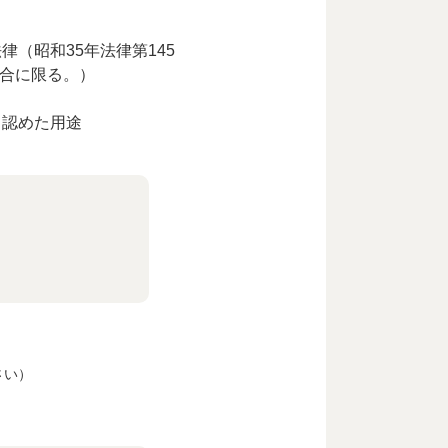
（昭和35年法律第145
場合に限る。）
と認めた用途
さい）