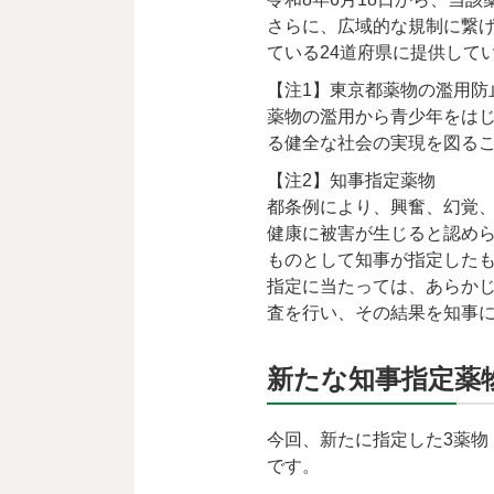
さらに、広域的な規制に繋
ている24道府県に提供して
【注1】東京都薬物の濫用防
薬物の濫用から青少年をは
る健全な社会の実現を図るこ
【注2】知事指定薬物
都条例により、興奮、幻覚
健康に被害が生じると認め
ものとして知事が指定した
指定に当たっては、あらか
査を行い、その結果を知事
新たな知事指定薬
今回、新たに指定した3薬物
です。