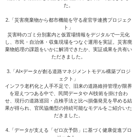
た。
2.「災害廃棄物から都市機能を守る産官学連携プロジェク
ト」
災害時のゴミ分別案内と仮置場情報をデジタルで一元化
し、市民・自治体・収集現場をつなぐ運用を実証。災害廃
棄物処理の課題をいかに解消できたか、実証成果を共有い
ただきました。
3.「AI×データが創る道路マネジメントモデル構築プロジ
ェクト」
インフラ老朽化と人手不足で、旧来の道路維持管理が限界
を迎えつつある中で、民間データや AI技術を掛け合わ
せ、現行の道路巡回・点検手法と比べ損傷発見を早める結
果が得られ、官民協働型の持続可能なモデルをご紹介いた
だきました。
4.「データが支える「ゼロ次予防」に基づく健康促進プロ