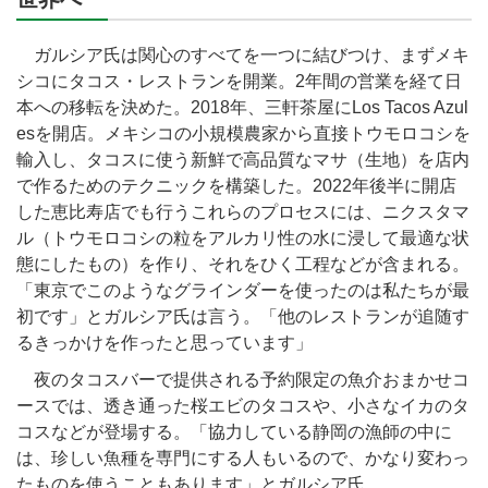
ガルシア氏は関心のすべてを一つに結びつけ、まずメキ
シコにタコス・レストランを開業。2年間の営業を経て日
本への移転を決めた。2018年、三軒茶屋にLos Tacos Azul
esを開店。メキシコの小規模農家から直接トウモロコシを
輸入し、タコスに使う新鮮で高品質なマサ（生地）を店内
で作るためのテクニックを構築した。2022年後半に開店
した恵比寿店でも行うこれらのプロセスには、ニクスタマ
ル（トウモロコシの粒をアルカリ性の水に浸して最適な状
態にしたもの）を作り、それをひく工程などが含まれる。
「東京でこのようなグラインダーを使ったのは私たちが最
初です」とガルシア氏は言う。「他のレストランが追随す
るきっかけを作ったと思っています」
夜のタコスバーで提供される予約限定の魚介おまかせコ
ースでは、透き通った桜エビのタコスや、小さなイカのタ
コスなどが登場する。「協力している静岡の漁師の中に
は、珍しい魚種を専門にする人もいるので、かなり変わっ
たものを使うこともあります」とガルシア氏。