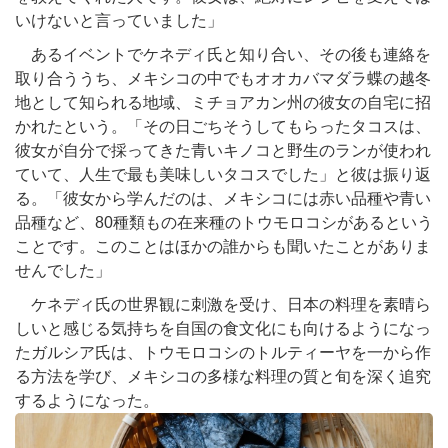
いけないと言っていました」
あるイベントでケネディ氏と知り合い、その後も連絡を
取り合ううち、メキシコの中でもオオカバマダラ蝶の越冬
地として知られる地域、ミチョアカン州の彼女の自宅に招
かれたという。「その日ごちそうしてもらったタコスは、
彼女が自分で採ってきた青いキノコと野生のランが使われ
ていて、人生で最も美味しいタコスでした」と彼は振り返
る。「彼女から学んだのは、メキシコには赤い品種や青い
品種など、80種類もの在来種のトウモロコシがあるという
ことです。このことはほかの誰からも聞いたことがありま
せんでした」
ケネディ氏の世界観に刺激を受け、日本の料理を素晴ら
しいと感じる気持ちを自国の食文化にも向けるようになっ
たガルシア氏は、トウモロコシのトルティーヤを一から作
る方法を学び、メキシコの多様な料理の質と旬を深く追究
するようになった。