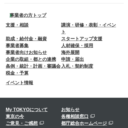
事業者の方トップ
支援・相談
講演・研修・表彰・イベン
ト
助成・給付金・融資
スタートアップ支援
事業者募集
人材確保・採用
事業者向けお知らせ
海外展開
企業の取組・都との連携
申請・届出
条例・統計・計画・審議会
入札・契約制度
税金・予算
イベント情報
My TOKYOについて
お知らせ
東京の今
各種相談窓口
ご意見・ご感想
都庁総合ホームページ