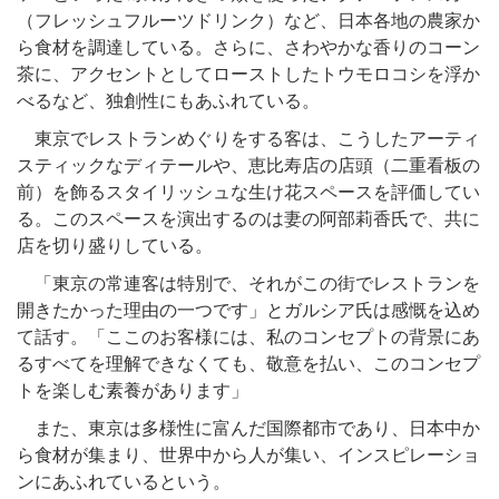
（フレッシュフルーツドリンク）など、日本各地の農家か
ら食材を調達している。さらに、さわやかな香りのコーン
茶に、アクセントとしてローストしたトウモロコシを浮か
べるなど、独創性にもあふれている。
東京でレストランめぐりをする客は、こうしたアーティ
スティックなディテールや、恵比寿店の店頭（二重看板の
前）を飾るスタイリッシュな生け花スペースを評価してい
る。このスペースを演出するのは妻の阿部莉香氏で、共に
店を切り盛りしている。
「東京の常連客は特別で、それがこの街でレストランを
開きたかった理由の一つです」とガルシア氏は感慨を込め
て話す。「ここのお客様には、私のコンセプトの背景にあ
るすべてを理解できなくても、敬意を払い、このコンセプ
トを楽しむ素養があります」
また、東京は多様性に富んだ国際都市であり、日本中か
ら食材が集まり、世界中から人が集い、インスピレーショ
ンにあふれているという。