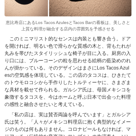
恵比寿店にあるLos Tacos AzulesとTacos Barの看板は、美しさと
上質な料理が融合する店内の雰囲気を予感させる
このミニマリスト的なセンスは内装とも響き合う。ドア
を開ければ、明るい色で滑らかな質感の木と、背もたれが
丸みを帯びたスタイリッシュな椅子が目に入る。厨房の入
り口には、ブルーコーンの粒を思わせる絵柄の藍染めのれ
んが掛かっている。そのデザインはまさにLos Tacos Azul
esの空気感を体現している。この店のタコスは、ひきたて
のトウモロコシから手作りしたトルティーヤに、さまざま
な具材を載せて作られる。ガルシア氏は、母国メキシコを
象徴するタコスを、今はホームと呼ぶ日本で出会った料理
の感性と融合させたいと考えている。
「私の店は、実は賛否両論を呼んでいます」とガルシア
氏は笑う。「人々がメキシコ料理店に抱く典型的なイメー
ジのものは何もありません。コロナビールもなければ、マ