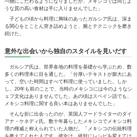
べ物にこだわるようになりましたが、メキシコでは同じよ
うな質の高い食材は手に入りませんでした」
子どもの頃から料理に興味のあったガルシア氏は、深ま
る関心をとことん突き詰めようと、腕とテクニックを磨き
続けた。
意外な出会いから独自のスタイルを見いだす
ガルシア氏は、世界各地の料理を基礎から学ぶため、数
多くの料理本に目を通した。「分厚いテキストが膨大にあ
って、空いた時間はすべて料理に使っていました。しか
し、20年も前のことで、当時のメキシコには今のようなシ
ェフ文化はありませんでした。あの頃はスペイン語でも、
メキシコ料理に関する良い本はありませんでした」
そんな折に出会ったのが、英国人フードライターのダイ
アナ・ケネディ氏。数十年暮らしたメキシコでメキシコ料
理の権威と称えられていた人物だ。「メキシコの伝統料理
を教えてくれた人です。彼女は、絶対にレシピを変えては