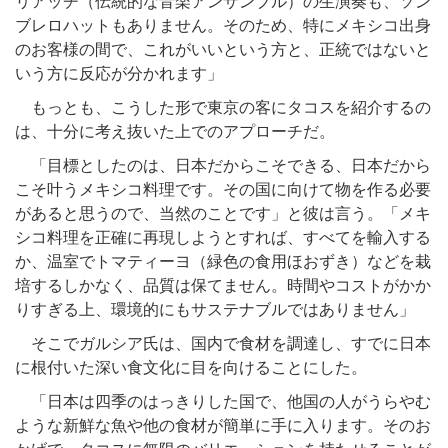
リアッチ（伝統的な音楽アンサンブル）の生演奏も、ソン
ブレロハットもありません。そのため、特にメキシコ出身
のお客様の間で、これがいいという方と、正統ではないと
いう方に反応が分かれます」
もっとも、こうした形で東京の客にタコスを紹介するの
は、十分に考え抜いた上でのアプローチだ。
「目標としたのは、日本だからこそできる、日本だから
こそ叶うメキシコ料理です。その国に向けて物を作る必要
があると思うので、当然のことです」と彼は言う。「メキ
シコ料理を正確に再現しようとすれば、すべてを輸入する
か、温室でトマティーヨ（緑色の食用ほおずき）などを栽
培するしかなく、品質は保てません。時間やコストがかか
りすぎる上、環境的にもサステナブルではありません」
そこでガルシア氏は、国内で食材を調達し、すでに日本
に根付いた深い食文化に目を向けることにした。
「日本は四季のはっきりした国で、他国の人がうらやむ
ような新鮮な魚や他の食材が簡単に手に入ります。そのお