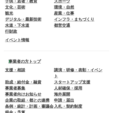
子供・若者・教育
スポーツ
文化・芸術
環境・自然
観光
産業・仕事
デジタル・最新技術
インフラ・まちづくり
水道・下水道
都営交通
行財政
イベント情報
事業者の方トップ
支援・相談
講演・研修・表彰・イベン
ト
助成・給付金・融資
スタートアップ支援
事業者募集
人材確保・採用
事業者向けお知らせ
海外展開
企業の取組・都との連携
申請・届出
条例・統計・計画・審議会
入札・契約制度
税金・予算