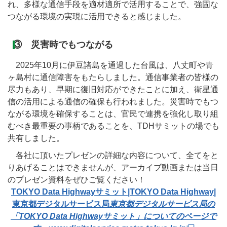
れ、多様な通信手段を適材適所で活用することで、強固な
つながる環境の実現に活用できると感じました。
③ 災害時でもつながる
2025年10月に伊豆諸島を通過した台風は、八丈町や青
ヶ島村に通信障害をもたらしました。通信事業者の皆様の
尽力もあり、早期に復旧対応ができたことに加え、衛星通
信の活用による通信の確保も行われました。災害時でもつ
ながる環境を確保することは、官民で連携を強化し取り組
むべき最重要の事柄であることを、TDHサミットの場でも
共有しました。
各社に頂いたプレゼンの詳細な内容について、全てをと
りあげることはできませんが、アーカイブ動画または当日
のプレゼン資料をぜひご覧ください！
TOKYO Data Highwayサミット|TOKYO Data Highway|
東京都デジタルサービス局
東京都デジタルサービス局の
「TOKYO Data Highwayサミット」についてのページで