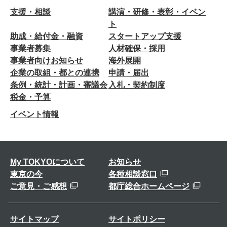
支援・相談
講演・研修・表彰・イベン
ト
助成・給付金・融資
スタートアップ支援
事業者募集
人材確保・採用
事業者向けお知らせ
海外展開
企業の取組・都との連携
申請・届出
条例・統計・計画・審議会
入札・契約制度
税金・予算
イベント情報
My TOKYOについて
お知らせ
東京の今
各種相談窓口
ご意見・ご感想
都庁総合ホームページ
サイトマップ
サイトポリシー