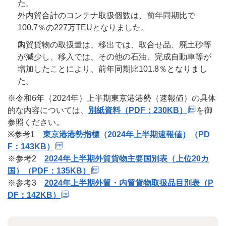
た。
外内貿合計のコンテナ取扱個数は、前年同期比で
100.7％の227万TEUとなりました。
内貿貨物の取扱量は、移出では、取合せ品、廃土砂等
が減少し、移入では、その他の石油、完成自動車等が
増加したことにより、前年同期比101.8％となりまし
た。
※令和6年（2024年）上半期東京港港勢（速報値）の具体
的な内容については、
別紙資料（PDF：230KB）
を御
参照ください。
※参考1
東京港港勢指標（2024年上半期速報値）（PD
F：143KB）
※参考2
2024年上半期外貿貨物主要国別表（上位20カ
国）（PDF：135KB）
※参考3
2024年上半期外貿・内貿貨物取扱品目別表（P
DF：142KB）