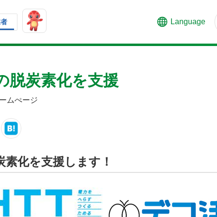
Language
業者
の脱炭素化を支援
ームぺージ
炭素化を支援します！