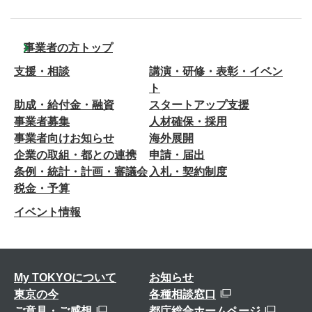
事業者の方トップ
支援・相談
講演・研修・表彰・イベン
ト
助成・給付金・融資
スタートアップ支援
事業者募集
人材確保・採用
事業者向けお知らせ
海外展開
企業の取組・都との連携
申請・届出
条例・統計・計画・審議会
入札・契約制度
税金・予算
イベント情報
My TOKYOについて
お知らせ
東京の今
各種相談窓口
ご意見・ご感想
都庁総合ホームページ