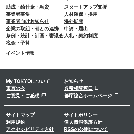
助成・給付金・融資
スタートアップ支援
事業者募集
人材確保・採用
事業者向けお知らせ
海外展開
企業の取組・都との連携
申請・届出
条例・統計・計画・審議会
入札・契約制度
税金・予算
イベント情報
My TOKYOについて
お知らせ
東京の今
各種相談窓口
ご意見・ご感想
都庁総合ホームページ
サイトマップ
サイトポリシー
利用規約
個人情報保護方針
アクセシビリティ方針
RSSの公開について