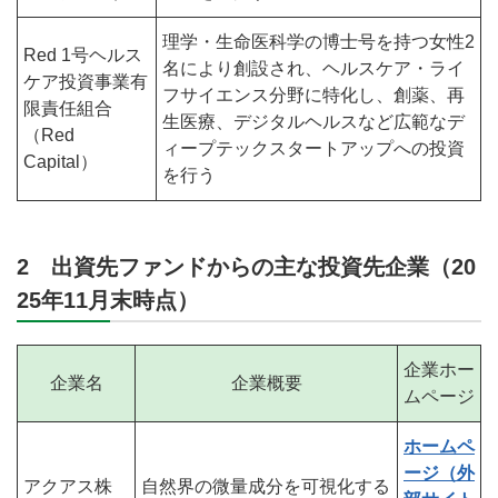
理学・生命医科学の博士号を持つ女性2
Red 1号ヘルス
名により創設され、ヘルスケア・ライ
ケア投資事業有
フサイエンス分野に特化し、創薬、再
限責任組合
生医療、デジタルヘルスなど広範なデ
（Red
ィープテックスタートアップへの投資
Capital）
を行う
2 出資先ファンドからの主な投資先企業（20
25年11月末時点）
企業ホー
企業名
企業概要
ムページ
ホームペ
ージ（外
アクアス株
自然界の微量成分を可視化する