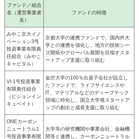
ファンド／組合
名（運営事業者
ファンドの特徴
名）
みやこ京大イノ
京都大学の連携ファンドで、国内外大
ベーション3号
学との連携を強化し、地方の技術シー
投資事業有限責
ズ開拓やグローバル展開を目指すスタ
任組合（みやこ
ートアップ支援に取り組む
キャピタル）
金沢大学の100％出資子会社が設立し
VI-1号投資事業
たファンドで、ライフサイエンスや
有限責任組合
IT、マテリアルなどのディープテック
（ビジョンイン
領域に特化し、国立大学発スタートア
キュベイト）
ップの創出と成長支援に取り組む
ONEカーボン
ニュートラル1
大学等の研究機関や事業会社、金融機
号投資事業有限
関等と連携し、カーボンニュートラル