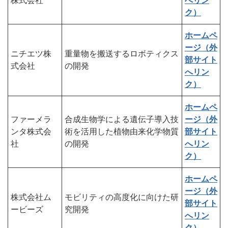
株式会社
へリン
ク）
ホームペ
ージ（外
ニチエツ株
重量物を搬送するロボティクス
部サイト
式会社
の開発
へリン
ク）
ホームペ
ファーメラ
合成生物学による遺伝子導入技
ージ（外
ンタ株式会
術を活用した植物由来化学物質
部サイト
社
の開発
へリン
ク）
ホームペ
ージ（外
株式会社ム
モビリティの高度化に向けた研
部サイト
ービーズ
究開発
へリン
ク）