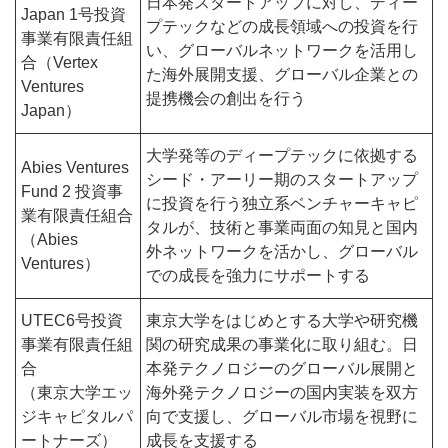
日本発スタートアップに対し、ディー
Japan 1号投資
プテックなどの成長領域への投資を行
事業有限責任組
い、グローバルネットワークを活用し
合（Vertex
た海外展開支援、グローバル企業との
Ventures
提携機会の創出を行う
Japan）
大学発等のディープテックに依拠する
Abies Ventures
シード・アーリー期のスタートアップ
Fund 2 投資事
に投資を行う独立系ベンチャーキャピ
業有限責任組合
タルが、技術と事業両面の知見と国内
（Abies
外ネットワークを活かし、グローバル
Ventures）
での成長を強力にサポートする
UTEC6号投資
東京大学をはじめとする大学や研究機
事業有限責任組
関の研究成果の事業化に取り組む。日
合
本発テクノロジーのグローバル展開と
（東京大学エッ
海外発テクノロジーの国内実装を双方
ジキャピタルパ
向で支援し、グローバル市場を視野に
ートナーズ）
成長を支援する