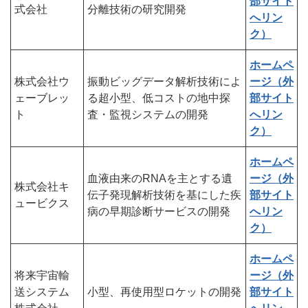
部サイト
式会社
分離技術の研究開発
へリン
ク）
ホームペ
株式会社ウ
振動ビッグデータ解析技術によ
ージ（外
ェーブレッ
る超小型、低コストの地中探
部サイト
ト
査・監視システムの開発
へリン
ク）
ホームペ
⾎液由来のRNAを主とする遺
ージ（外
株式会社キ
伝子発現解析技術を基にした疾
部サイト
ュービクス
病の早期診断サービスの開発
へリン
ク）
ホームペ
将来宇宙輸
ージ（外
送システム
小型、再使用型ロケットの開発
部サイト