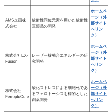
ホームペ
ージ（外
AMS企画株
放射性同位元素を用いた放射性
部サイト
式会社
医薬品の開発
へリン
ク）
ホームペ
ージ（外
株式会社EX-
レーザー核融合エネルギーの研
部サイト
Fusion
究開発
へリン
ク）
ホームペ
酸化ストレスによる細胞死であ
ージ（外
株式会社
るフェロトーシスを標的とした
部サイト
FerroptoCure
創薬開発
へリン
ク）