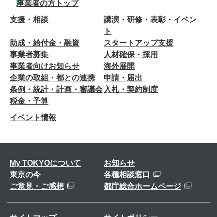
事業者の方トップ
支援・相談
講演・研修・表彰・イベン
ト
助成・給付金・融資
スタートアップ支援
事業者募集
人材確保・採用
事業者向けお知らせ
海外展開
企業の取組・都との連携
申請・届出
条例・統計・計画・審議会
入札・契約制度
税金・予算
イベント情報
My TOKYOについて
お知らせ
東京の今
各種相談窓口
ご意見・ご感想
都庁総合ホームページ