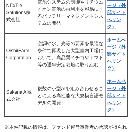
電池システムの制御やリチウム
NExT-e
ージ（外
イオン電池の再利用を容易にす
Solutions株
部サイト
るバッテリーマネジメントシス
式会社
へリン
テムの開発
ク）
ホームペ
空調や水、光等の要素を最適な
ージ（外
OishiiFarm
条件で再現した大型室内工場に
部サイト
Corporation
おいて、高品質イチゴやトマト
へリン
等の通年安定栽培に取り組む
ク）
ホームペ
複数の小型AIを組み合わせるこ
ージ（外
Sakana AI株
とによる高性能な大規模言語モ
部サイト
式会社
デルの開発
へリン
ク）
※本件記載の情報は、ファンド運営事業者の承認が得られ