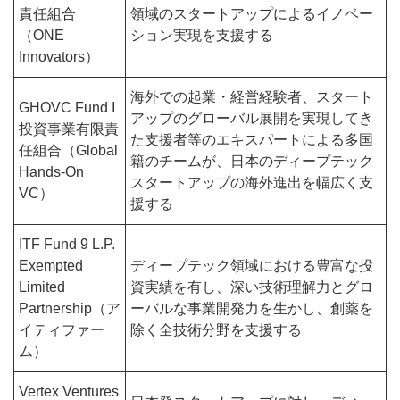
責任組合
領域のスタートアップによるイノベー
（ONE
ション実現を支援する
Innovators）
海外での起業・経営経験者、スタート
GHOVC Fund I
アップのグローバル展開を実現してき
投資事業有限責
た支援者等のエキスパートによる多国
任組合（Global
籍のチームが、日本のディープテック
Hands-On
スタートアップの海外進出を幅広く支
VC）
援する
ITF Fund 9 L.P.
Exempted
ディープテック領域における豊富な投
Limited
資実績を有し、深い技術理解力とグロ
Partnership（ア
ーバルな事業開発力を生かし、創薬を
イティファー
除く全技術分野を支援する
ム）
Vertex Ventures