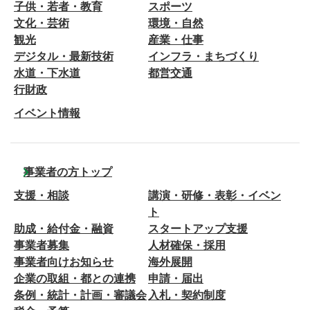
子供・若者・教育
スポーツ
文化・芸術
環境・自然
観光
産業・仕事
デジタル・最新技術
インフラ・まちづくり
水道・下水道
都営交通
行財政
イベント情報
事業者の方トップ
支援・相談
講演・研修・表彰・イベン
ト
助成・給付金・融資
スタートアップ支援
事業者募集
人材確保・採用
事業者向けお知らせ
海外展開
企業の取組・都との連携
申請・届出
条例・統計・計画・審議会
入札・契約制度