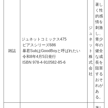
著し
く性
的感
情を
ジ
刺激
ュ
し、
ジュネットコミックス475
ネ
青少
ピアスシリーズ686
ッ
年の
雑誌
暴君SubはGoodBoyと呼ばれたい
ト
健全
令和8年4月5日発行
株
な成
ISBN 978-4-910582-85-6
式
長を
会
阻害
社
する
おそ
れが
あ
る。
著し