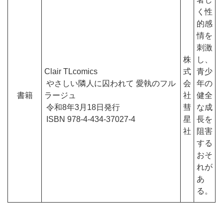
く性
的感
情を
刺激
株
し、
Clair TLcomics
式
青少
やさしい隣人に囚われて 愛執のフル
会
年の
書籍
ラージュ
社
健全
令和8年3月18日発行
彗
な成
ISBN 978-4-434-37027-4
星
長を
社
阻害
する
おそ
れが
あ
る。