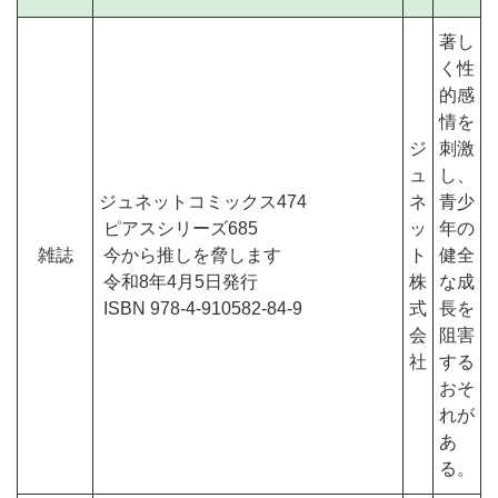
著し
く性
的感
情を
ジ
刺激
ュ
し、
ジュネットコミックス474
ネ
青少
ピアスシリーズ685
ッ
年の
雑誌
今から推しを脅します
ト
健全
令和8年4月5日発行
株
な成
ISBN 978-4-910582-84-9
式
長を
会
阻害
社
する
おそ
れが
あ
る。