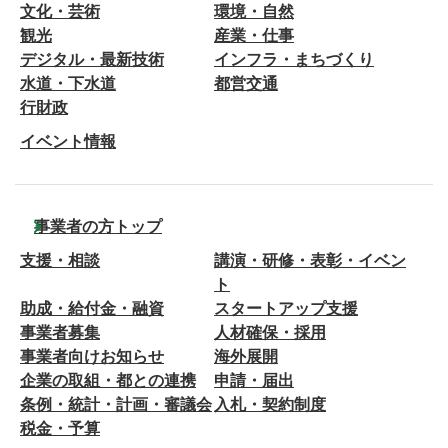
文化・芸術
環境・自然
観光
産業・仕事
デジタル・最新技術
インフラ・まちづくり
水道・下水道
都営交通
行財政
イベント情報
事業者の方トップ
支援・相談
講演・研修・表彰・イベン
ト
助成・給付金・融資
スタートアップ支援
事業者募集
人材確保・採用
事業者向けお知らせ
海外展開
企業の取組・都との連携
申請・届出
条例・統計・計画・審議会
入札・契約制度
税金・予算