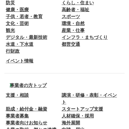
防災
くらし・住まい
健康・医療
高齢者・福祉
子供・若者・教育
スポーツ
文化・芸術
環境・自然
観光
産業・仕事
デジタル・最新技術
インフラ・まちづくり
水道・下水道
都営交通
行財政
イベント情報
事業者の方トップ
支援・相談
講演・研修・表彰・イベン
ト
助成・給付金・融資
スタートアップ支援
事業者募集
人材確保・採用
事業者向けお知らせ
海外展開