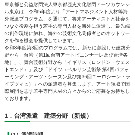
東京都と公益財団法人東京都歴史文化財団アーツカウンシ
ル東京は、令和5年度より「アートマネジメント人材等海
外派遣プログラム」を通じて、将来アーティストと社会を
つなぐ役割を担う若手の専門人材を海外に派遣し、最先端
の創作現場に触れ、海外の芸術文化関係者とのネットワー
クを作る機会を提供しています。
令和8年度第3回のプログラムでは、新たに創設した建築分
野から「台湾（第1回台南アートビエンナーレ及び台湾各
地）」、舞台芸術分野から「イギリス（ロンドン・ウェス
トエンド）」及び「ドイツ（ベルリン芸術祭 第4回パフォ
ーミング・アーツ・シーズン及び第36回ユーロシーン・ラ
イプツィヒ）」への派遣者を募集します。アート領域で国
際展開を志す若手専門人材の方々からのご応募をお待ちし
ております。
1．台湾派遣 建築分野（新規）
（1）派遣時期