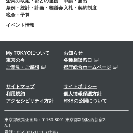
企業の取組・都との連携
申請・届出
条例・統計・計画・審議会
入札・契約制度
税金・予算
イベント情報
My TOKYOについて
お知らせ
東京の今
各種相談窓口
ご意見・ご感想
都庁総合ホームページ
サイトマップ
サイトポリシー
利用規約
個人情報保護方針
アクセシビリティ方針
RSSの公開について
東京都政策企画局：〒163-8001 東京都新宿区西新宿2-
8-1
電話：03-5321-1111（代表）