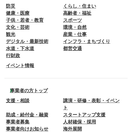
防災
くらし・住まい
健康・医療
高齢者・福祉
子供・若者・教育
スポーツ
文化・芸術
環境・自然
観光
産業・仕事
デジタル・最新技術
インフラ・まちづくり
水道・下水道
都営交通
行財政
イベント情報
事業者の方トップ
支援・相談
講演・研修・表彰・イベン
ト
助成・給付金・融資
スタートアップ支援
事業者募集
人材確保・採用
事業者向けお知らせ
海外展開