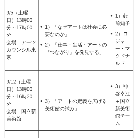
9/5（土曜
1）藪
日）13時00
前知子
1）「なぜアートは社会に必
分～17時00
2）ロ
要なのか」
分
ジャ
会場 アーツ
2）「仕事・生活・アートの
ー・マ
カウンシル東
『つながり』を発見する」
クドナ
京
ルド
9/12（土曜
3）神
日）13時00
谷幸江
分～16時30
3）「アートの定義を広げる
＋国立
分
美術館の試み」
新美術
会場 国立新
館チー
美術館
ム