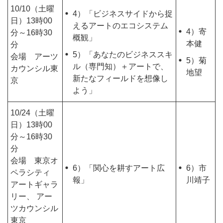
10/10（土曜
4）「ビジネスサイドから捉
日）13時00
えるアートのエコシステム
4）寄
分～16時30
概観」
本健
分
5）「あなたのビジネススキ
会場 アーツ
5）菊
ル（専門知）＋アートで、
カウンシル東
地望
新たなフィールドを想像し
京
よう」
10/24（土曜
日）13時00
分～16時30
分
会場 東京オ
6）「関心を耕すアート広
6）市
ペラシティ
報」
川靖子
アートギャラ
リー、 アー
ツカウンシル
東京