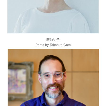
藪前知子
Photo by Takehiro Goto