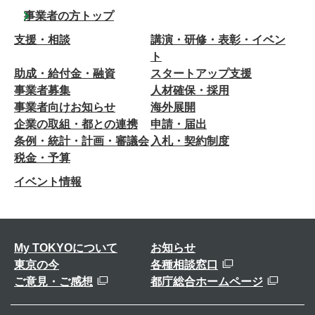
事業者の方トップ
支援・相談
講演・研修・表彰・イベン
ト
助成・給付金・融資
スタートアップ支援
事業者募集
人材確保・採用
事業者向けお知らせ
海外展開
企業の取組・都との連携
申請・届出
条例・統計・計画・審議会
入札・契約制度
税金・予算
イベント情報
My TOKYOについて
お知らせ
東京の今
各種相談窓口
ご意見・ご感想
都庁総合ホームページ