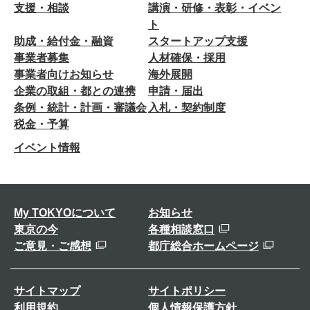
支援・相談
講演・研修・表彰・イベン
ト
助成・給付金・融資
スタートアップ支援
事業者募集
人材確保・採用
事業者向けお知らせ
海外展開
企業の取組・都との連携
申請・届出
条例・統計・計画・審議会
入札・契約制度
税金・予算
イベント情報
My TOKYOについて
お知らせ
東京の今
各種相談窓口
ご意見・ご感想
都庁総合ホームページ
サイトマップ
サイトポリシー
利用規約
個人情報保護方針