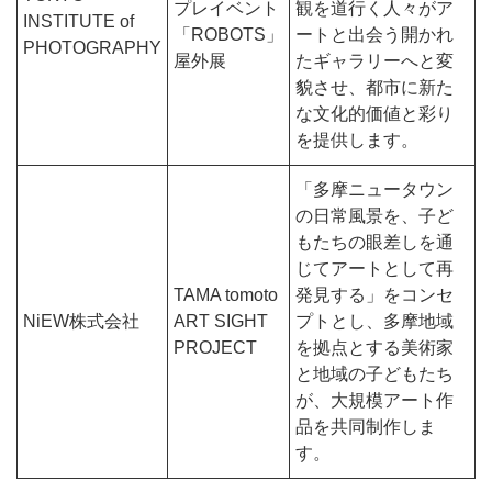
プレイベント
観を道行く人々がア
INSTITUTE of
「ROBOTS」
ートと出会う開かれ
PHOTOGRAPHY
屋外展
たギャラリーへと変
貌させ、都市に新た
な文化的価値と彩り
を提供します。
「多摩ニュータウン
の日常風景を、子ど
もたちの眼差しを通
じてアートとして再
TAMA tomoto
発見する」をコンセ
NiEW株式会社
ART SIGHT
プトとし、多摩地域
PROJECT
を拠点とする美術家
と地域の子どもたち
が、大規模アート作
品を共同制作しま
す。