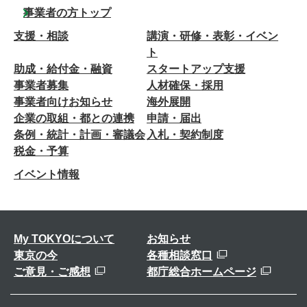
事業者の方トップ
支援・相談
講演・研修・表彰・イベン
ト
助成・給付金・融資
スタートアップ支援
事業者募集
人材確保・採用
事業者向けお知らせ
海外展開
企業の取組・都との連携
申請・届出
条例・統計・計画・審議会
入札・契約制度
税金・予算
イベント情報
My TOKYOについて
お知らせ
東京の今
各種相談窓口
ご意見・ご感想
都庁総合ホームページ