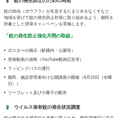
1 蚊の発生防止のための周知
蚊の幼虫（ボウフラ）が生息するたまり水をなくすなど、
地域を挙げて蚊の発生防止対策に取り組めるよう、都民を
対象とした啓発キャンペーンを実施します。
「蚊の発生防止強化月間の取組」
ポスターの掲示（駅構内・公園等）
啓発動画の放映（YouTube動画広告等）
ラッピングバスの運行
都民、施設管理者向け公開講座の開催（6月10日（水曜
日））
リーフレット及び小冊子の配布
2 ウイルス保有蚊の発生状況調査
蚊が媒介する感染症を未然に防ぐため、都内25施設に定点