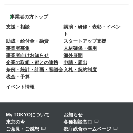
事業者の方トップ
支援・相談
講演・研修・表彰・イベン
ト
助成・給付金・融資
スタートアップ支援
事業者募集
人材確保・採用
事業者向けお知らせ
海外展開
企業の取組・都との連携
申請・届出
条例・統計・計画・審議会
入札・契約制度
税金・予算
イベント情報
My TOKYOについて
お知らせ
東京の今
各種相談窓口
ご意見・ご感想
都庁総合ホームページ