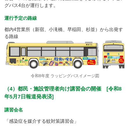
グバス4台が運行します。
運行予定の路線
都内4営業所（新宿、小滝橋、早稲田、杉並）から出発す
る路線
令和8年度 ラッピングバスイメージ図
（4）都民・施設管理者向け講習会の開催 [令和8
年5月7日報道発表済]
講習会名
「感染症を媒介する蚊対策講習会」