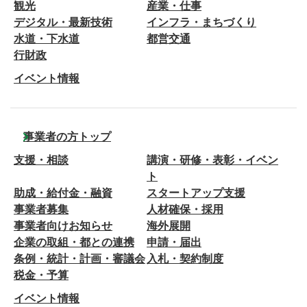
観光
産業・仕事
デジタル・最新技術
インフラ・まちづくり
水道・下水道
都営交通
行財政
イベント情報
事業者の方トップ
支援・相談
講演・研修・表彰・イベン
ト
助成・給付金・融資
スタートアップ支援
事業者募集
人材確保・採用
事業者向けお知らせ
海外展開
企業の取組・都との連携
申請・届出
条例・統計・計画・審議会
入札・契約制度
税金・予算
イベント情報