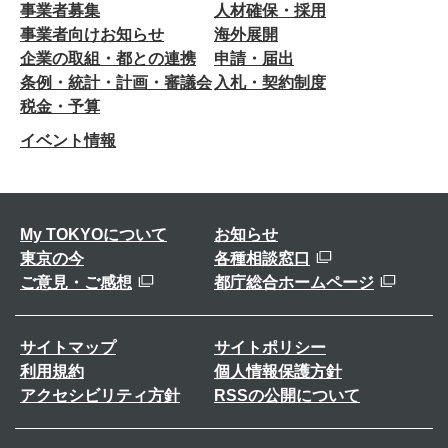
事業者募集
人材確保・採用
事業者向けお知らせ
海外展開
企業の取組・都との連携
申請・届出
条例・統計・計画・審議会
入札・契約制度
税金・予算
イベント情報
My TOKYOについて
お知らせ
東京の今
各種相談窓口
ご意見・ご感想
都庁総合ホームページ
サイトマップ
サイトポリシー
利用規約
個人情報保護方針
アクセシビリティ方針
RSSの公開について