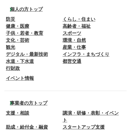
個人の方トップ
防災
くらし・住まい
健康・医療
高齢者・福祉
子供・若者・教育
スポーツ
文化・芸術
環境・自然
観光
産業・仕事
デジタル・最新技術
インフラ・まちづくり
水道・下水道
都営交通
行財政
イベント情報
事業者の方トップ
支援・相談
講演・研修・表彰・イベン
ト
助成・給付金・融資
スタートアップ支援