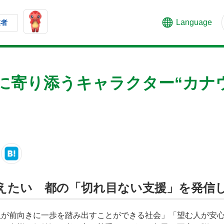
Language
業者
に寄り添うキャラクター“カナウ
！
えたい 都の「切れ目ない支援」を発信
人が前向きに一歩を踏み出すことができる社会」「望む人が安