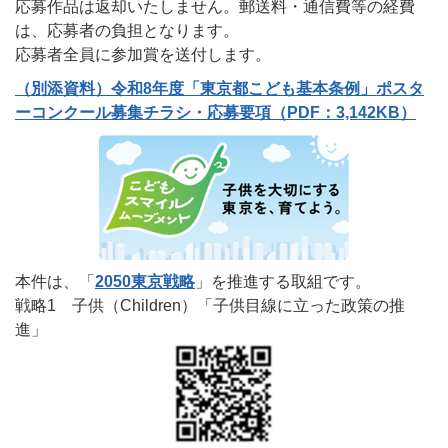
応募作品は返却いたしません。郵送料・通信費等の経費
は、応募者の負担となります。
応募者全員に参加賞を送付します。
（別添資料）令和8年度「東京都こども基本条例」ポスタ
ーコンクール募集チラシ・応募要項（PDF：3,142KB）
本件は、「
2050東京戦略
」を推進する取組です。
戦略1 子供（Children）「子供目線に立った政策の推
進」