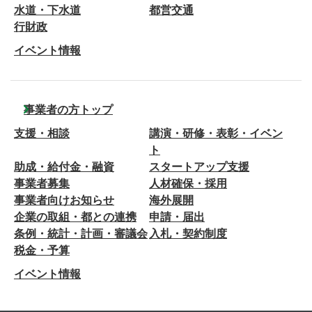
水道・下水道
都営交通
行財政
イベント情報
事業者の方トップ
支援・相談
講演・研修・表彰・イベン
ト
助成・給付金・融資
スタートアップ支援
事業者募集
人材確保・採用
事業者向けお知らせ
海外展開
企業の取組・都との連携
申請・届出
条例・統計・計画・審議会
入札・契約制度
税金・予算
イベント情報