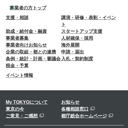
事業者の方トップ
支援・相談
講演・研修・表彰・イベン
ト
助成・給付金・融資
スタートアップ支援
事業者募集
人材確保・採用
事業者向けお知らせ
海外展開
企業の取組・都との連携
申請・届出
条例・統計・計画・審議会
入札・契約制度
税金・予算
イベント情報
My TOKYOについて
お知らせ
東京の今
各種相談窓口
ご意見・ご感想
都庁総合ホームページ