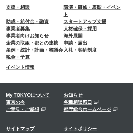
支援・相談
講演・研修・表彰・イベン
ト
助成・給付金・融資
スタートアップ支援
事業者募集
人材確保・採用
事業者向けお知らせ
海外展開
企業の取組・都との連携
申請・届出
条例・統計・計画・審議会
入札・契約制度
税金・予算
イベント情報
My TOKYOについて
お知らせ
東京の今
各種相談窓口
ご意見・ご感想
都庁総合ホームページ
サイトマップ
サイトポリシー