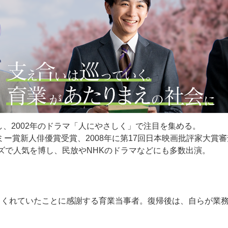
し、2002年のドラマ「人にやさしく」で注目を集める。
デミー賞新人俳優賞受賞、2008年に第17回日本映画批評家大賞
ーズで人気を博し、民放やNHKのドラマなどにも多数出演。
てくれていたことに感謝する育業当事者。復帰後は、自らが業