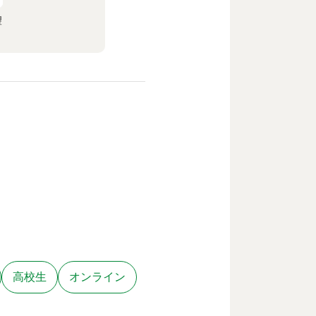
望
高校生
オンライン