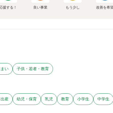
応援する！
良い事業
もう少し
改善を希
住まい
子供・若者・教育
・出産
幼児・保育
乳児
教育
小学生
中学生