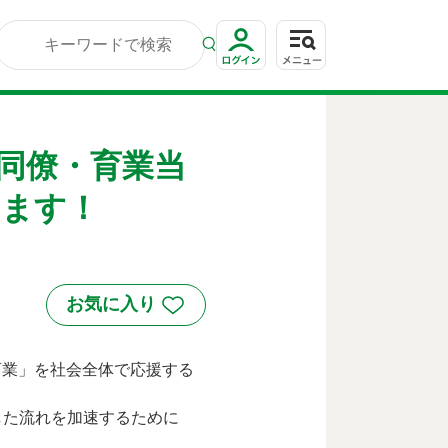
同僚・育業当
します！
育業」を社会全体で応援する
した流れを加速するために
。