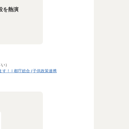
役を熱演
さい）
！ | 都庁総合 (子供政策連携