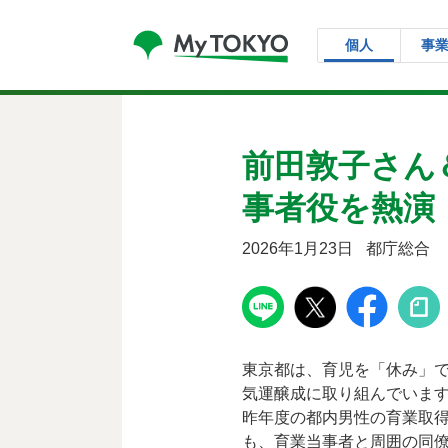
コンテンツにスキップ
個人
事
前田敦子さん
事者役を熱演
2026年1月23日
都庁総合
東京都は、育児を「休み」
気運醸成に取り組んでいま
昨年度の都内男性の育業取得
も、育業当事者と周囲の同