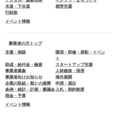
デジタル・最新技術
インフラ・まちづくり
水道・下水道
都営交通
行財政
イベント情報
事業者の方トップ
支援・相談
講演・研修・表彰・イベン
ト
助成・給付金・融資
スタートアップ支援
事業者募集
人材確保・採用
事業者向けお知らせ
海外展開
企業の取組・都との連携
申請・届出
条例・統計・計画・審議会
入札・契約制度
税金・予算
イベント情報