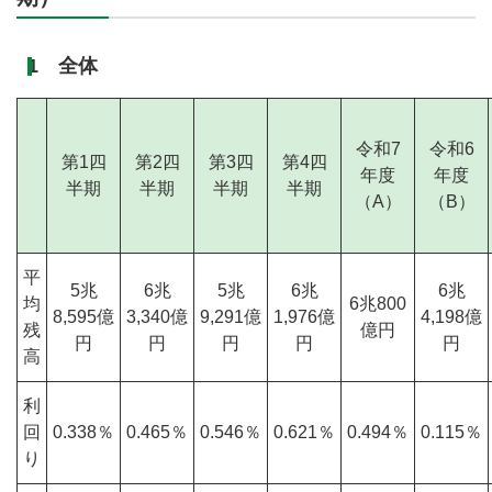
1 全体
令和7
令和6
第1四
第2四
第3四
第4四
年度
年度
半期
半期
半期
半期
（A）
（B）
平
5兆
6兆
5兆
6兆
6兆
均
6兆800
8,595億
3,340億
9,291億
1,976億
4,198億
残
億円
円
円
円
円
円
高
利
回
0.338％
0.465％
0.546％
0.621％
0.494％
0.115％
り