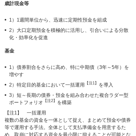
歳計現金等
1）1週間単位から、迅速に定期性預金を組成
2）大口定期預金を積極的に活用し、引合いによる分散
化・効率化を促進
基金
1）債券割合をさらに高め、特に中期債（3年～5年）を
増やす
【注1】
2）特定目的基金において一括運用
を導入
3）短～長期の債券・預金を組み合わせた複合ラダー型
【注2】
ポートフォリオ
を構築
【注1】 一括運用
複数の基金の資金を一体として捉え、まとめて預金や債券
等で運用する手法。全体として支払準備金を用意するた
め、取崩に対応する資金を最小限に抑えることが可能とな