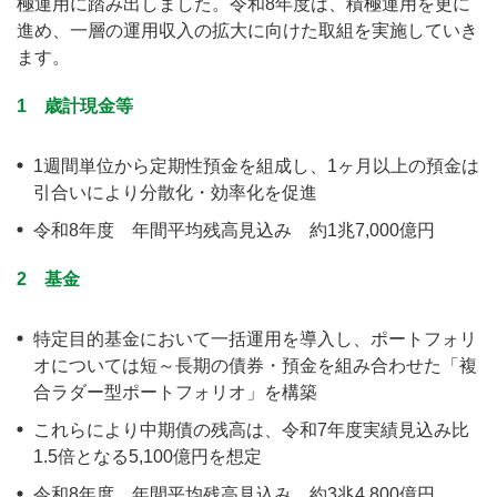
極運用に踏み出しました。令和8年度は、積極運用を更に
進め、一層の運用収入の拡大に向けた取組を実施していき
ます。
1 歳計現金等
1週間単位から定期性預金を組成し、1ヶ月以上の預金は
引合いにより分散化・効率化を促進
令和8年度 年間平均残高見込み 約1兆7,000億円
2 基金
特定目的基金において一括運用を導入し、ポートフォリ
オについては短～長期の債券・預金を組み合わせた「複
合ラダー型ポートフォリオ」を構築
これらにより中期債の残高は、令和7年度実績見込み比
1.5倍となる5,100億円を想定
令和8年度 年間平均残高見込み 約3兆4,800億円