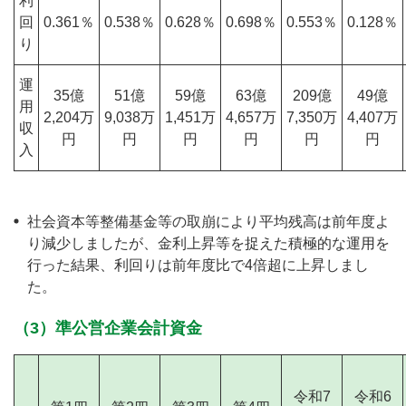
利
回
0.361％
0.538％
0.628％
0.698％
0.553％
0.128％
り
運
35億
51億
59億
63億
209億
49億
用
2,204万
9,038万
1,451万
4,657万
7,350万
4,407万
収
円
円
円
円
円
円
入
社会資本等整備基金等の取崩により平均残高は前年度よ
り減少しましたが、金利上昇等を捉えた積極的な運用を
行った結果、利回りは前年度比で4倍超に上昇しまし
た。
（3）準公営企業会計資金
令和7
令和6