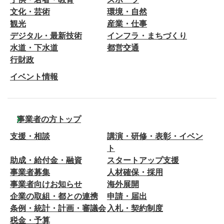
文化・芸術
環境・自然
観光
産業・仕事
デジタル・最新技術
インフラ・まちづくり
水道・下水道
都営交通
行財政
イベント情報
事業者の方トップ
支援・相談
講演・研修・表彰・イベン
ト
助成・給付金・融資
スタートアップ支援
事業者募集
人材確保・採用
事業者向けお知らせ
海外展開
企業の取組・都との連携
申請・届出
条例・統計・計画・審議会
入札・契約制度
税金・予算