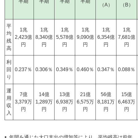
半期
半期
半期
半期
（A）
（B）
平
1兆
1兆
1兆
1兆
1兆
1兆
均
2,423億
8,340億
5,578億
9,090億
6,354億
7,681億
残
円
円
円
円
円
円
高
利
回
0.237％
0.306％
0.349％
0.460％
0.347％
0.088％
り
運
7億
14億
13億
21億
56億
15億
用
3,379万
1,289万
6,938万
6,575万
8,181万
6,463万
収
円
円
円
円
円
円
入
年間を通じた大口支出の増加等により、平均残高は前年