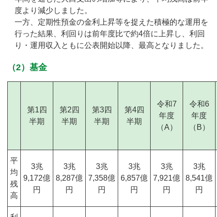
度より減少しました。
一方、定期性預金の金利上昇等を捉えた積極的な運用を
行った結果、利回りは前年度比で約4倍に上昇し、利回
り・運用収入ともに公表開始以降、最高となりました。
（2）基金
令和7
令和6
第1四
第2四
第3四
第4四
年度
年度
半期
半期
半期
半期
（A）
（B）
平
3兆
3兆
3兆
3兆
3兆
3兆
均
9,172億
8,287億
7,358億
6,857億
7,921億
8,541億
残
円
円
円
円
円
円
高