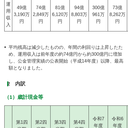
運
49億
74億
81億
94億
300億
73億
用
3,190万
2,849万
6,120万
8,803万
961万
8,262万
収
円
円
円
円
円
円
入
平均残高は減少したものの、年間の利回りは上昇したた
め、運用収入は前年度の約74億円から約300億円に増加
し、公金管理実績の公表開始（平成14年度）以降、最高
額となりました。
2 内訳
（1）歳計現金等
令和7
令和6
第1四
第2四
第3四
第4四
年度
年度