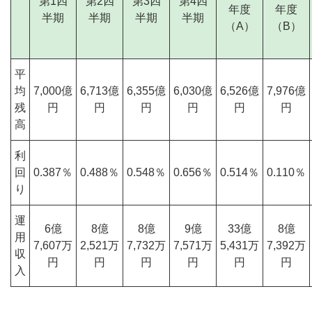
第1四
第2四
第3四
第4四
年度
年度
半期
半期
半期
半期
（A）
（B）
平
均
7,000億
6,713億
6,355億
6,030億
6,526億
7,976億
残
円
円
円
円
円
円
高
利
回
0.387％
0.488％
0.548％
0.656％
0.514％
0.110％
り
運
6億
8億
8億
9億
33億
8億
用
7,607万
2,521万
7,732万
7,571万
5,431万
7,392万
収
円
円
円
円
円
円
入