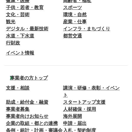
健康・医療
高齢者・福祉
子供・若者・教育
スポーツ
文化・芸術
環境・自然
観光
産業・仕事
デジタル・最新技術
インフラ・まちづくり
水道・下水道
都営交通
行財政
イベント情報
事業者の方トップ
支援・相談
講演・研修・表彰・イベン
ト
助成・給付金・融資
スタートアップ支援
事業者募集
人材確保・採用
事業者向けお知らせ
海外展開
企業の取組・都との連携
申請・届出
条例・統計・計画・審議会
入札・契約制度