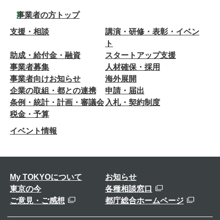
事業者の方トップ
支援・相談
講演・研修・表彰・イベン
ト
助成・給付金・融資
スタートアップ支援
事業者募集
人材確保・採用
事業者向けお知らせ
海外展開
企業の取組・都との連携
申請・届出
条例・統計・計画・審議会
入札・契約制度
税金・予算
イベント情報
My TOKYOについて
お知らせ
東京の今
各種相談窓口
ご意見・ご感想
都庁総合ホームページ