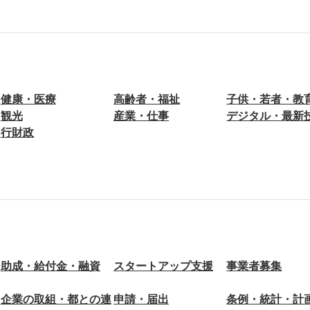
健康・医療
高齢者・福祉
子供・若者・教
観光
産業・仕事
デジタル・最新
行財政
助成・給付金・融資
スタートアップ支援
事業者募集
企業の取組・都との連
申請・届出
条例・統計・計