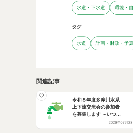
水道・下水道
環境・
タグ
水道
計画・財政・予
関連記事
令和８年度多摩川水系
上下流交流会の参加者
を募集します ～いつも
飲んでいる水道水の“は
2026年07月2
じまり”を知りたくない