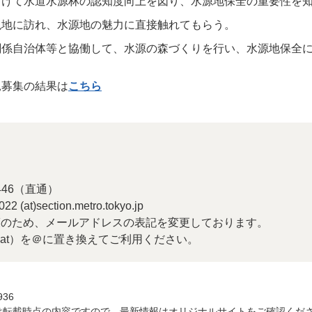
向けて水道水源林の認知度向上を図り、水源地保全の重要性を
現地に訪れ、水源地の魅力に直接触れてもらう。
関係自治体等と協働して、水源の森づくりを行い、水源地保全
見募集の結果は
こちら
6446（直通）
at)section.metro.tokyo.jp
策のため、メールアドレスの表記を変更しております。
at）を＠に置き換えてご利用ください。
936
は転載時点の内容ですので、最新情報はオリジナルサイトをご確認くだ