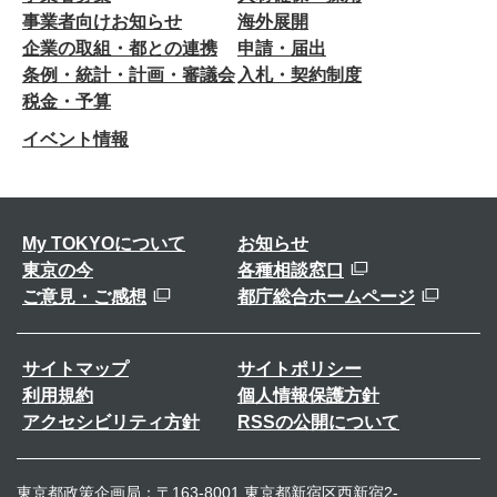
事業者向けお知らせ
海外展開
企業の取組・都との連携
申請・届出
条例・統計・計画・審議会
入札・契約制度
税金・予算
イベント情報
My TOKYOについて
お知らせ
東京の今
各種相談窓口
ご意見・ご感想
都庁総合ホームページ
サイトマップ
サイトポリシー
利用規約
個人情報保護方針
アクセシビリティ方針
RSSの公開について
東京都政策企画局：〒163-8001 東京都新宿区西新宿2-