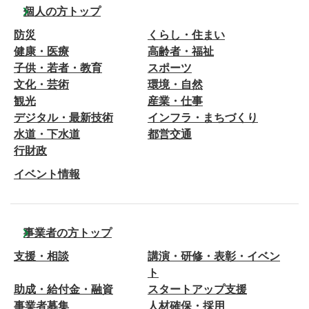
個人の方トップ
防災
くらし・住まい
健康・医療
高齢者・福祉
子供・若者・教育
スポーツ
文化・芸術
環境・自然
観光
産業・仕事
デジタル・最新技術
インフラ・まちづくり
水道・下水道
都営交通
行財政
イベント情報
事業者の方トップ
支援・相談
講演・研修・表彰・イベン
ト
助成・給付金・融資
スタートアップ支援
事業者募集
人材確保・採用