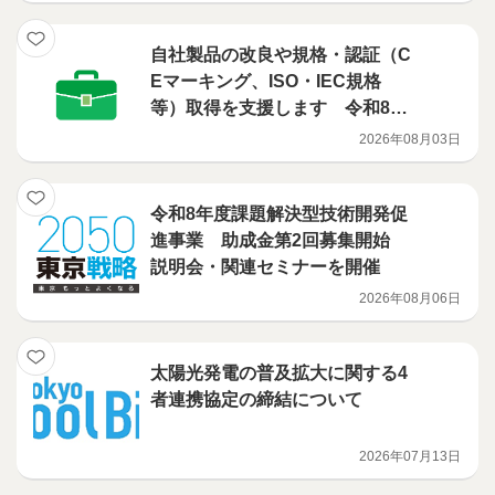
自社製品の改良や規格・認証（C
Eマーキング、ISO・IEC規格
等）取得を支援します 令和8年
度 製品改良／規格適合・認証
2026年08月03日
取得支援事業 募集開始のご案
内
令和8年度課題解決型技術開発促
進事業 助成金第2回募集開始
説明会・関連セミナーを開催
2026年08月06日
太陽光発電の普及拡大に関する4
者連携協定の締結について
2026年07月13日