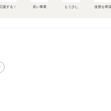
応援する！
良い事業
もう少し
改善を希
会