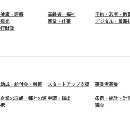
健康・医療
高齢者・福祉
子供・若者・教
観光
産業・仕事
デジタル・最新
行財政
助成・給付金・融資
スタートアップ支援
事業者募集
企業の取組・都との連
申請・届出
条例・統計・計
携
議会