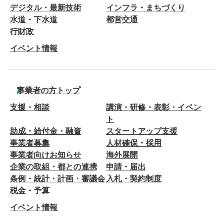
デジタル・最新技術
インフラ・まちづくり
水道・下水道
都営交通
行財政
イベント情報
事業者の方トップ
支援・相談
講演・研修・表彰・イベン
ト
助成・給付金・融資
スタートアップ支援
事業者募集
人材確保・採用
事業者向けお知らせ
海外展開
企業の取組・都との連携
申請・届出
条例・統計・計画・審議会
入札・契約制度
税金・予算
イベント情報