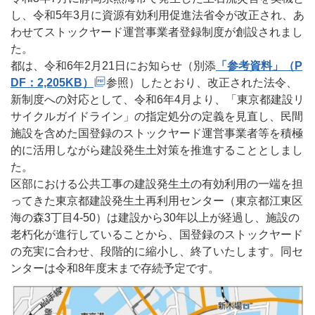
し、令和5年3月に資源有効利用促進法省令が改正され、あ
わせてストックヤード運営事業者登録制度が創設されまし
た。
都は、令和6年2月21日にお知らせ（別添
「参考資料」（P
DF：2,205KB）
参照）したとおり、改正された法令、
新制度への対応として、令和6年4月より、「東京都建設リ
サイクルガイドライン」の指定処分の定義を見直し、民間
施設を含めた国登録のストックヤード運営事業者等を積極
的に活用しながら建設発生土対策を推進することとしまし
た。
区部における公共工事の建設発生土の有効利用の一端を担
ってきた東京都建設発生土再利用センター（東京都江東区
海の森3丁目4-50）は建設から30年以上が経過し、施設の
老朽化が進行していることから、国登録のストックヤード
の充実に合わせ、段階的に縮小し、終了いたします。同セ
ンターは令和8年度末まで存続予定です。