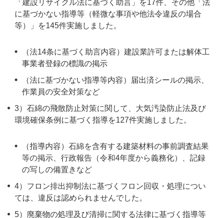
「建設リサイクル法に基づく助言」を17件、その他「法
に基づかない指導等（軽微な事項や他法令違反の場合
等）」を145件実施しました。
（法14条に基づく助言内容）建設業許可または解体工
事業者登録の標識の掲示
（法に基づかない指導等内容）届出済シールの掲示、
作業員の安全対策など
3）石綿の飛散防止対策に関して、大気汚染防止法及び
環境確保条例に基づく指導を127件実施しました。
（指導内容）石綿を含有する建築材料の事前調査結果
等の掲示、行政報告（令和4年度から義務化）、記録
の写しの備置きなど
4）フロン排出抑制法に基づくフロン回収・処理につい
ては、違反は認められませんでした。
5）廃棄物の処理及び清掃に関する法律に基づく指導等