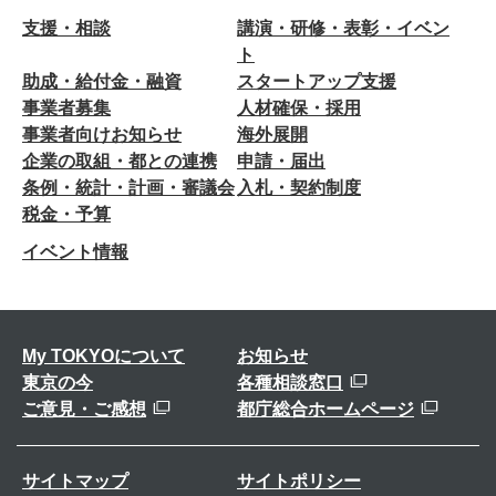
支援・相談
講演・研修・表彰・イベン
ト
助成・給付金・融資
スタートアップ支援
事業者募集
人材確保・採用
事業者向けお知らせ
海外展開
企業の取組・都との連携
申請・届出
条例・統計・計画・審議会
入札・契約制度
税金・予算
イベント情報
My TOKYOについて
お知らせ
東京の今
各種相談窓口
ご意見・ご感想
都庁総合ホームページ
サイトマップ
サイトポリシー