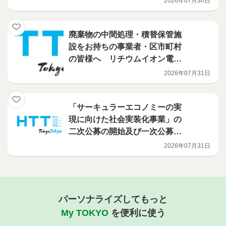
2026年07月30日
加しました！ フロン漏えい防
止のための遠隔監視技術活用促
進事業
廃棄物の中間処理・積替保管施
設をお持ちの事業者・区市町村
の皆様へ リチウムイオン電池
火災対策を、都が支援します
2026年07月31日
（電池検知機・火災検知機等の
導入補助事業）
「サーキュラーエコノミーの実
現に向けた社会実装化事業」の
二次公募の開始及び一次公募の
選定結果について
2026年07月31日
パーソナライズしてもっと
My TOKYO
を便利に使う