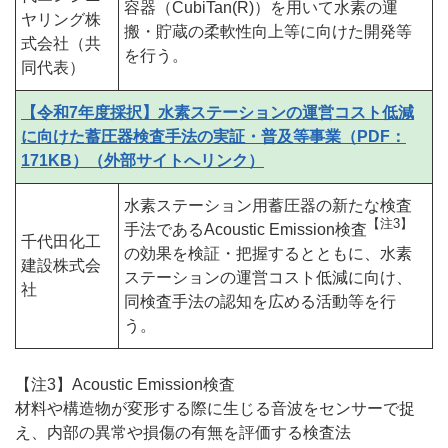
容器（CubiTan(R)）を用いて水素の運
ヤリング株
搬・貯蔵の柔軟性向上等に向けた開発等
式会社（共
を行う。
同代表）
【令和7年度採択】水素ステーションの運営コスト低減
に向けた蓄圧器検査手法の実証・普及等事業（PDF：
171KB）（外部サイトへリンク）
水素ステーション用蓄圧器の新たな検査
【注3】
手法であるAcoustic Emission検査
千代田化工
の効果を検証・把握するとともに、水素
建設株式会
ステーションの運営コスト低減に向け、
社
同検査手法の認知を広める活動等を行
う。
【注3】Acoustic Emission検査
材料や構造物が変形する際に生じる音波をセンサーで捉
え、内部の異常や損傷の有無を評価する検査法