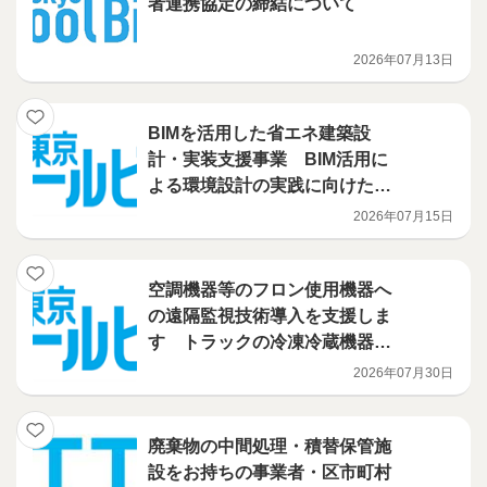
者連携協定の締結について
2026年07月13日
BIMを活用した省エネ建築設
計・実装支援事業 BIM活用に
よる環境設計の実践に向けたハ
ンズオン講習会を開催
2026年07月15日
空調機器等のフロン使用機器へ
の遠隔監視技術導入を支援しま
す トラックの冷凍冷蔵機器に
導入される技術を補助対象に追
2026年07月30日
加しました！ フロン漏えい防
止のための遠隔監視技術活用促
進事業
廃棄物の中間処理・積替保管施
設をお持ちの事業者・区市町村