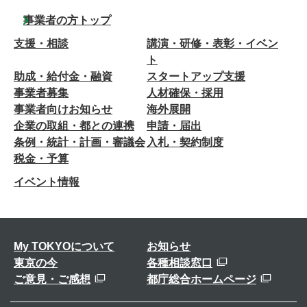
事業者の方トップ
支援・相談
講演・研修・表彰・イベン
ト
助成・給付金・融資
スタートアップ支援
事業者募集
人材確保・採用
事業者向けお知らせ
海外展開
企業の取組・都との連携
申請・届出
条例・統計・計画・審議会
入札・契約制度
税金・予算
イベント情報
My TOKYOについて
お知らせ
東京の今
各種相談窓口
ご意見・ご感想
都庁総合ホームページ