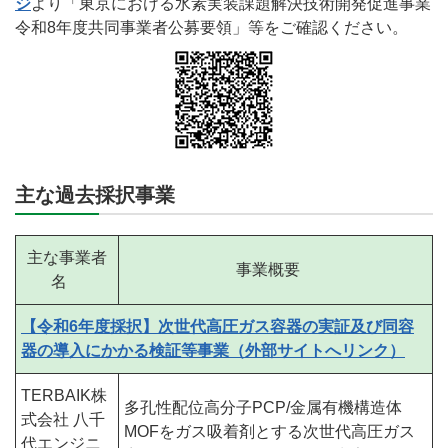
ジ
より「東京における水素実装課題解決技術開発促進事業
令和8年度共同事業者公募要領」等をご確認ください。
主な過去採択事業
主な事業者
事業概要
名
【令和6年度採択】次世代高圧ガス容器の実証及び同容
器の導入にかかる検証等事業（外部サイトへリンク）
TERBAIK株
多孔性配位高分子PCP/金属有機構造体
式会社 八千
MOFをガス吸着剤とする次世代高圧ガス
代エンジニ