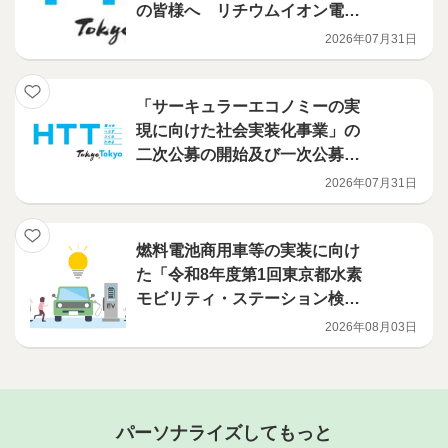
の皆様へ リチウムイオン電池
火災対策を、都が支援します
2026年07月31日
（電池検知機・火災検知機等の
導入補助事業）
「サーキュラーエコノミーの実
現に向けた社会実装化事業」の
二次公募の開始及び一次公募の
選定結果について
2026年07月31日
燃料電池商用車等の実装に向け
た「令和8年度第1回東京都水素
モビリティ・ステーション検討
ワーキンググループ」の開催に
2026年08月03日
ついて
パーソナライズしてもっと