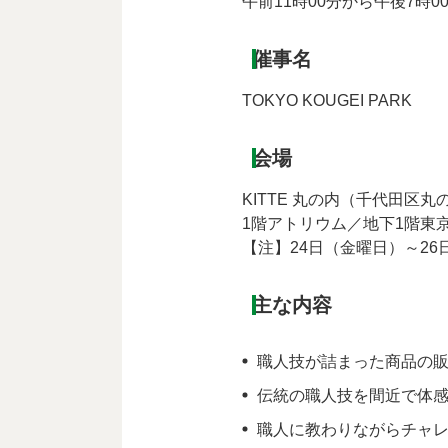
午前11時00分から午後7時
催事名
TOKYO KOUGEI PARK
会場
KITTE 丸の内（千代田区丸
1階アトリウム／地下1階東
【注】24日（金曜日）～2
主な内容
職人技が詰まった商品の
伝統の職人技を間近で体
職人に教わりながらチャ