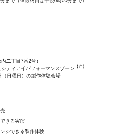
00分まで（※最終日は午後6時00分まで）
の内二丁目7番2号）
【注】
京シティアイパフォーマンスゾーン
6日（日曜日）の製作体験会場
販売
感できる実演
レンジできる製作体験