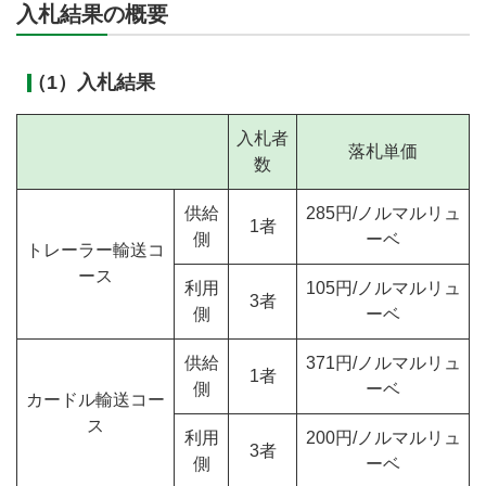
入札結果の概要
（1）入札結果
入札者
落札単価
数
供給
285円/ノルマルリュ
1者
側
ーベ
トレーラー輸送コ
ース
利用
105円/ノルマルリュ
3者
側
ーベ
供給
371円/ノルマルリュ
1者
側
ーベ
カードル輸送コー
ス
利用
200円/ノルマルリュ
3者
側
ーベ