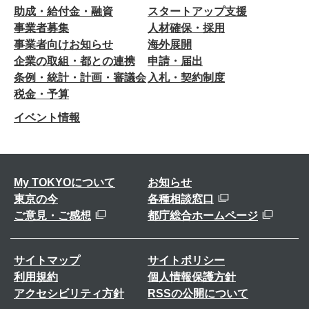
助成・給付金・融資
スタートアップ支援
事業者募集
人材確保・採用
事業者向けお知らせ
海外展開
企業の取組・都との連携
申請・届出
条例・統計・計画・審議会
入札・契約制度
税金・予算
イベント情報
My TOKYOについて
お知らせ
東京の今
各種相談窓口
ご意見・ご感想
都庁総合ホームページ
サイトマップ
サイトポリシー
利用規約
個人情報保護方針
アクセシビリティ方針
RSSの公開について