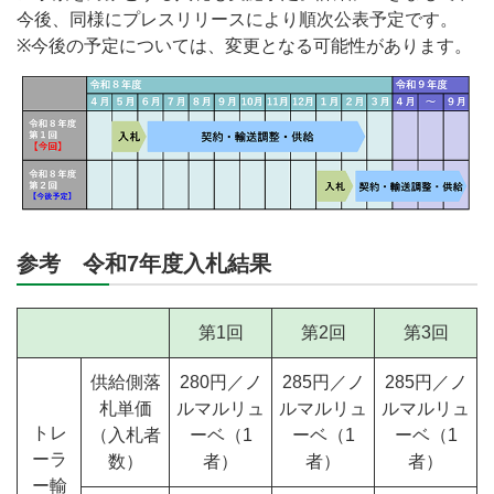
今後、同様にプレスリリースにより順次公表予定です。
※今後の予定については、変更となる可能性があります。
参考 令和7年度入札結果
第1回
第2回
第3回
供給側落
280円／ノ
285円／ノ
285円／ノ
札単価
ルマルリュ
ルマルリュ
ルマルリュ
トレ
（入札者
ーベ（1
ーベ（1
ーベ（1
ーラ
数）
者）
者）
者）
ー輸