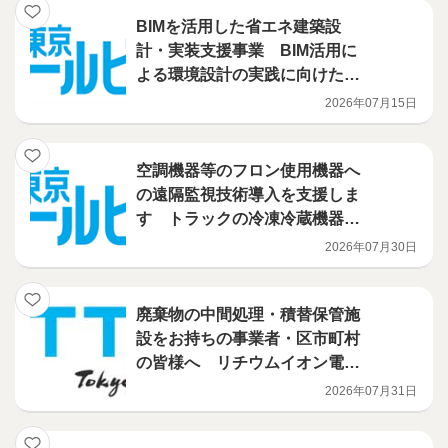
BIMを活用した省エネ建築設
計・実装支援事業 BIM活用に
よる環境設計の実践に向けたハ
ンズオン講習会を開催
2026年07月15日
空調機器等のフロン使用機器へ
の遠隔監視技術導入を支援しま
す トラックの冷凍冷蔵機器に
導入される技術を補助対象に追
2026年07月30日
加しました！ フロン漏えい防
止のための遠隔監視技術活用促
進事業
廃棄物の中間処理・積替保管施
設をお持ちの事業者・区市町村
の皆様へ リチウムイオン電池
火災対策を、都が支援します
2026年07月31日
（電池検知機・火災検知機等の
導入補助事業）