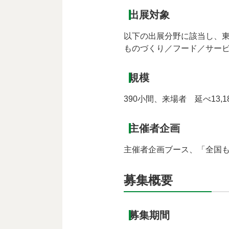
出展対象
以下の出展分野に該当し、
ものづくり／フード／サービ
規模
390小間、来場者 延べ13,
主催者企画
主催者企画ブース、「全国
募集概要
募集期間