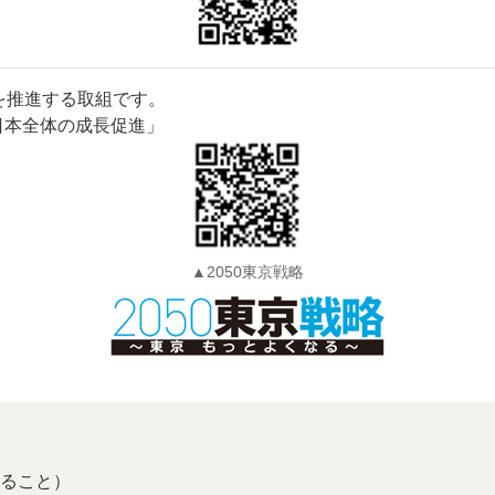
を推進する取組です。
日本全体の成長促進」
▲2050東京戦略
ること）