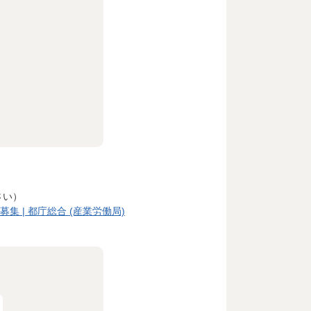
さい）
集 | 都庁総合 (産業労働局)