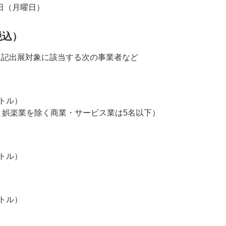
4日（月曜日）
税込）
上記出展対象に該当する次の事業者など
ートル）
と娯楽業を除く商業・サービス業は5名以下）
ートル）
ートル）